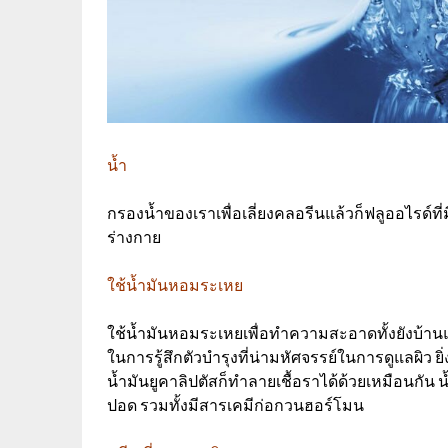
น้ำ
กรองน้ำของเราเพื่อเลี่ยงคลอรีนแล้วก็ฟลูออไรด์ที่
ร่างกาย
ใช้น้ำมันหอมระเหย
ใช้น้ำมันหอมระเหยเพื่อทำความสะอาดทั้งยังบ้า
ในการรู้สึกตัวบำรุงที่น่ามหัศจรรย์ในการดูแลผิว
ย
น้ำมันยูคาลิปตัสก็ทำลายเชื้อราได้ด้วยเหมือนก
ปอด รวมทั้งมีสารเคมีก่อกวนฮอร์โมน