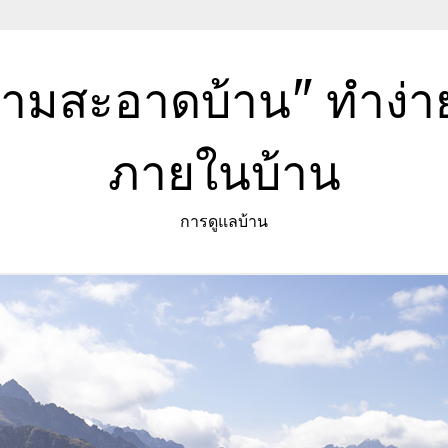
วามสะอาดบ้าน" ทำง่
ภายในบ้าน
การดูแลบ้าน