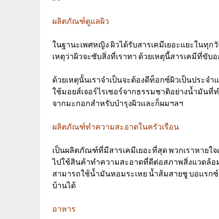
ผลิตภัณฑ์ดูแลผิว
ในฐานะเพศหญิง ผิวได้รับสารเคมีเยอะแยะในทุกวัน
เหตุว่าผิวจะซับสิ่งที่เราทา
ด้วยเหตุนี้สารเคมีที่ขั
ด้วยเหตุนั้นเราจำเป็นจะต้องดีท็อกซ์ผิวเป็นประจำแ
ใช้มอยส์เจอร์ไรเซอร์จากธรรมชาติอย่างน้ำมันที่ทำข
จากมะกอกสำหรับบำรุงผิวและก็ผมฯลฯ
ผลิตภัณฑ์ทำความสะอาดในครัวเรือน
เป็นผลิตภัณฑ์ที่มีสารเคมีเยอะที่สุด พวกเราหายใจ
ไปใช้สินค้าทำความสะอาดที่ดีต่อสภาพสิ่งแวดล้อ
สามารถใช้น้ำมันหอมระเหย น้ำส้มสายชู บอแรกซ์
บ้านได้
อาหาร