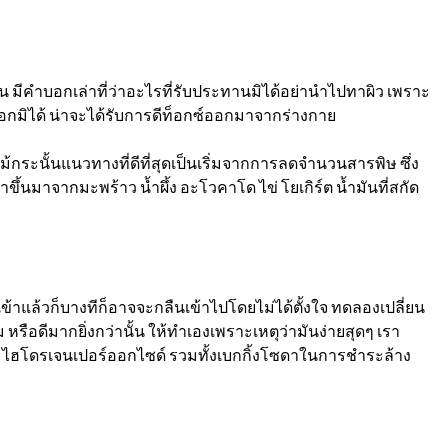
 มีคำบอกเล่าที่ว่าอะไรที่รับประทานมิได้อย่านำไปทาผิว เพราะ
บออกมิได้ น่าจะได้รับการดีท็อกซ์ออกมาจากร่างกาย
ม้กระนั้นแนวทางที่ดีที่สุดเป็นเริ่มจากการลดจำนวนสารพิษ ซึ่ง
ึ้นมาจากมะพร้าว น้ำผึ้ง อะโวคาโด ไข่ โยเกิร์ต น้ำมันที่สกัด
เข้าแล้วก็บางทีก็อาจจะกลืนเข้าไปโดยไม่ได้ตั้งใจ ทดลองเปลี่ยน
ม
หรือดีมากยิ่งกว่านั้น ให้ทำเองเพราะเหตุว่ามันง่ายสุดๆ เรา
 ไฮโดรเจนเปอร์ออกไซด์ รวมทั้งเบกกิ้งโซดาในการชำระล้าง