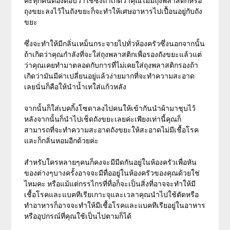
คะทุกคนต้องตอบว่าใช่ซึ่งถ้าเกิดว่าคุณไม่มีถุงพลาสติกหรือ
ถุงขยะลงไว้ในถังขยะก็จะทำให้เศษอาหารไปเปื้อนอยู่กับถัง
ขยะ
ซึ่งจะทำให้มีกลิ่นเหม็นกระจายไปทั่วห้องครัวซึ่งนอกจากนั้น
ถ้าเกิดว่าคุณกำลังที่จะใส่ถุงพลาสติกเพื่อรองถังขยะแล้วแต่
ว่าคุณเคยทำมาตลอดกับการที่ไม่เคยใส่ถุงพลาสติกรองถ้า
เกิดว่ามันมีค่าเปลี่ยนอยู่แล้วง่ายมากที่จะทำความสะอาด
เลยนั่นก็คือให้นำน้ำเทใส่แก้วหลัง
จากนั้นก็ใส่เบคกิ้งโซดาลงไปคนให้เข้ากันนำผ้ามาชุบไว้
หลังจากนั้นก็นำไปเช็ดถังขยะเลยค่ะเพียงเท่านี้คุณก็
สามารถที่จะทำความสะอาดถังขยะให้สะอาดไม่มีเชื้อโรค
และก็กลิ่นหอมอีกด้วยค่ะ
สำหรับใครหลายๆคนก็คงจะมีมีดกันอยู่ในห้องครัวเพื่อหัน
ของต่างๆบางครั้งอาจจะมีทื่ออยู่ในห้องครัวของคุณด้วยใช่
ไหมคะ หรือแม้แต่กรรไกรที่ทื่อก็จะเป็นสิ่งที่อาจจะทำให้มี
เชื้อโรคและแบคทีเรียเกาะจุและเวลาคุณนำไปใช้ตัดหรือ
ทำอาหารก็อาจจะทำให้มีเชื้อโรคและแบคทีเรียอยู่ในอาหาร
หรืออุปกรณ์ที่คุณใช้เป็นไปตามก็ได้