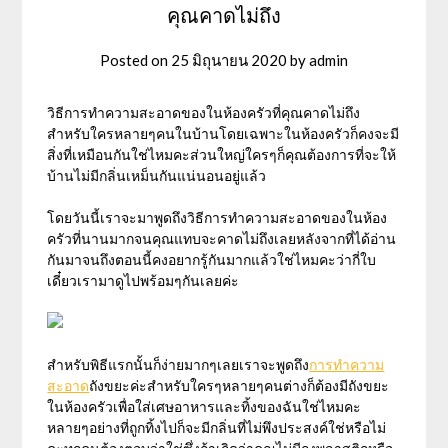
คุณคาดไม่ถึง
Posted on
25 มิถุนายน 2020
by
admin
วิธีการทำความสะอาดของในห้องครัวที่คุณคาดไม่ถึง
สำหรับใครหลายๆคนในบ้านโดยเฉพาะในห้องครัวก็คงจะมี
สิ่งที่เหมือนกันใช่ไหมคะส่วนใหญ่ใครๆก็คุณต้องการที่จะให้
บ้านไม่มีกลิ่นเหม็นกันแน่นอนอยู่แล้ว
โดยวันนี้เราจะมาพูดถึงวิธีการทำความสะอาดของในห้อง
ครัวที่นานมากจนคุณแทบจะคาดไม่ถึงเลยหลังจากที่ได้อ่าน
กันมาจนถึงตอนนี้คงอยากรู้กันมากแล้วใช่ไหมคะว่ากี่ใบ
เดี๋ยวเรามาดูไปพร้อมๆกันเลยค่ะ
สำหรับพิธีแรกนั้นก็ง่ายมากๆเลยเราจะพูดถึง
การทำความ
สะอาด
ถังขยะค่ะสำหรับใครๆหลายๆคนต่างก็ต้องมีถังขยะ
ในห้องครัวเพื่อใส่เศษอาหารและทิ้งของฉันใช่ไหมคะ
หลายๆอย่างที่ถูกทิ้งไปก็จะมีกลิ่นที่ไม่พึงประสงค์ใช่หรือไม่