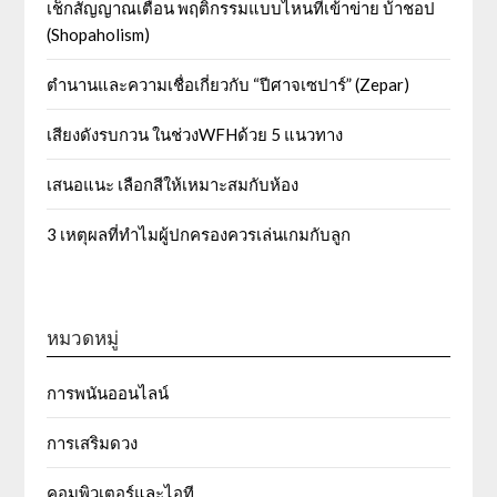
เช็กสัญญาณเตือน พฤติกรรมแบบไหนที่เข้าข่าย บ้าชอป
(Shopaholism)
ตำนานและความเชื่อเกี่ยวกับ “ปีศาจเซปาร์” (Zepar)
เสียงดังรบกวน ในช่วงWFHด้วย 5 แนวทาง
เสนอแนะ เลือกสีให้เหมาะสมกับห้อง
3 เหตุผลที่ทำไมผู้ปกครองควรเล่นเกมกับลูก
หมวดหมู่
การพนันออนไลน์
การเสริมดวง
คอมพิวเตอร์และไอที