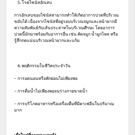
โรคไซนัสอักเสบ
การอักเสบของไซนัสสามารถทำให้เกิดอาการปวดที่บริเวณ
ขมับได้ เนื่องจากไซนัสที่อยู่รอบบริเวณจมูกและหน้าผากมี
ความสัมพันธ์กับเส้นประสาทในบริเวณศีรษะ โดยอาการ
ปวดนี้มักมาพร้อมกับอาการอื่น เช่น คัดจมูก น้ำมูกไหล หรือ
รู้สึกกดแน่นบริเวณหน้าผากและแก้ม
พฤติกรรมในชีวิตประจำวัน
– การอดนอนหรือพักผ่อนไม่เพียงพอ
– การดื่มน้ำไม่เพียงพอจนร่างกายขาดน้ำ
– การบริโภคอาหารหรือเครื่องดื่มที่มีคาเฟอีนในปริมาณ
มาก