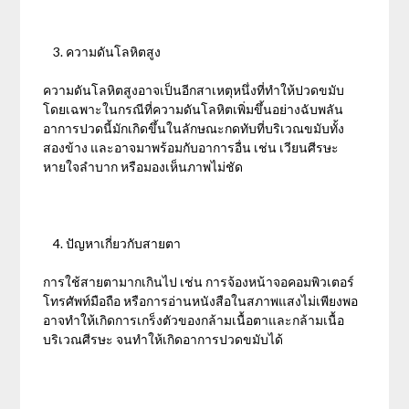
ความดันโลหิตสูง
ความดันโลหิตสูงอาจเป็นอีกสาเหตุหนึ่งที่ทำให้ปวดขมับ
โดยเฉพาะในกรณีที่ความดันโลหิตเพิ่มขึ้นอย่างฉับพลัน
อาการปวดนี้มักเกิดขึ้นในลักษณะกดทับที่บริเวณขมับทั้ง
สองข้าง และอาจมาพร้อมกับอาการอื่น เช่น เวียนศีรษะ
หายใจลำบาก หรือมองเห็นภาพไม่ชัด
ปัญหาเกี่ยวกับสายตา
การใช้สายตามากเกินไป เช่น การจ้องหน้าจอคอมพิวเตอร์
โทรศัพท์มือถือ หรือการอ่านหนังสือในสภาพแสงไม่เพียงพอ
อาจทำให้เกิดการเกร็งตัวของกล้ามเนื้อตาและกล้ามเนื้อ
บริเวณศีรษะ จนทำให้เกิดอาการปวดขมับได้