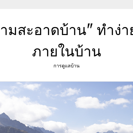
วามสะอาดบ้าน" ทำง่
ภายในบ้าน
การดูแลบ้าน