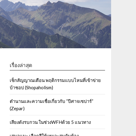
เรื่องล่าสุด
เช็กสัญญาณเตือน พฤติกรรมแบบไหนที่เข้าข่าย
บ้าชอป (Shopaholism)
ตำนานและความเชื่อเกี่ยวกับ “ปีศาจเซปาร์”
(Zepar)
เสียงดังรบกวน ในช่วงWFHด้วย 5 แนวทาง
เสนอแนะ เลือกสีให้เหมาะสมกับห้อง