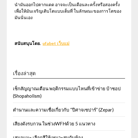
นำมันออกไปตากแดด อาจจะเป็นเดือนละครั้งหรือสองครั้ง
เพื่อให้มันเจริญเติบโตแบบเต็มที่ ในลักษณะของการโตของ
มันนั่นเอง
สนับสนุนโดย.
ufabet เว็บแม่
เรื่องล่าสุด
เช็กสัญญาณเตือน พฤติกรรมแบบไหนที่เข้าข่าย บ้าชอป
(Shopaholism)
ตำนานและความเชื่อเกี่ยวกับ “ปีศาจเซปาร์” (Zepar)
เสียงดังรบกวน ในช่วงWFHด้วย 5 แนวทาง
เสนอแนะ เลือกสีให้เหมาะสมกับห้อง