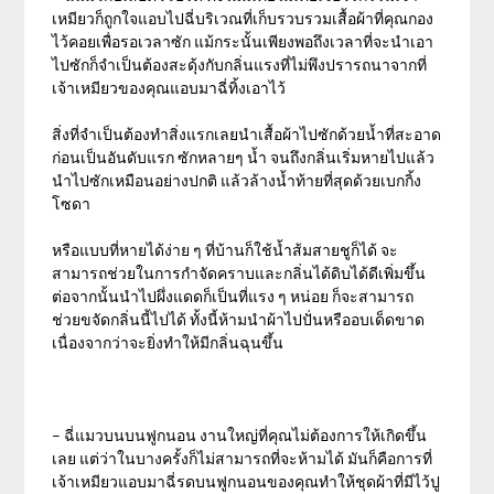
เหมียวก็ถูกใจแอบไปฉี่บริเวณที่เก็บรวบรวมเสื้อผ้าที่คุณกอง
ไว้คอยเพื่อรอเวลาซัก แม้กระนั้นเพียงพอถึงเวลาที่จะนำเอา
ไปซักก็จำเป็นต้องสะดุ้งกับกลิ่นแรงที่ไม่พึงปรารถนาจากที่
เจ้าเหมียวของคุณแอบมาฉี่ทิ้งเอาไว้
สิ่งที่จำเป็นต้องทำสิ่งแรกเลยนำเสื้อผ้าไปซักด้วยน้ำที่สะอาด
ก่อนเป็นอันดับแรก ซักหลายๆ น้ำ จนถึงกลิ่นเริ่มหายไปแล้ว
นำไปซักเหมือนอย่างปกติ แล้วล้างน้ำท้ายที่สุดด้วยเบกกิ้ง
โซดา
หรือแบบที่หายได้ง่าย ๆ ที่บ้านก็ใช้น้ำส้มสายชูก็ได้ จะ
สามารถช่วยในการกำจัดคราบและกลิ่นได้ดิบได้ดีเพิ่มขึ้น
ต่อจากนั้นนำไปผึ่งแดดก็เป็นที่แรง ๆ หน่อย ก็จะสามารถ
ช่วยขจัดกลิ่นนี้ไปได้ ทั้งนี้ห้ามนำผ้าไปปั่นหรืออบเด็ดขาด
เนื่องจากว่าจะยิ่งทำให้มีกลิ่นฉุนขึ้น
– ฉี่แมวบนบนฟูกนอน งานใหญ่ที่คุณไม่ต้องการให้เกิดขึ้น
เลย แต่ว่าในบางครั้งก็ไม่สามารถที่จะห้ามได้ มันก็คือการที่
เจ้าเหมียวแอบมาฉี่รดบนฟูกนอนของคุณทำให้ชุดผ้าที่มีไว้ปู