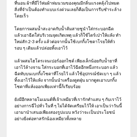
ที่นอน ผ้าที่มีไว้ห่มผ้าห่มนวมของคุณมีกลิ่นแรงคลุ้งไปหมด
สิ่งที่จำเป็นต้องทำแบบเร่งด่วนเลยก็คือเป็นการรีบชำระล้าง
โดยเร็ว
โดยการผสมน้ำสะอาดกับน้ำส้มสายชูนำใส่กระบอกฉีด
แล้วเอาฉีดใส่บริเวณจุดเกิดเหตุ แล้วก็ใช้ไดร์เป่าให้แห้ง ทำ
ใหม่สัก 2-3 ครั้ง แล้วต่อจากนั้นใช้เบกกิ้งโซดาโรยให้ทั่ว
รอบ ๆ เดิมแล้วปล่อยทิ้งเอาไว้
แล้วผสมไฮโดรเจนเปอร์ออกไซด์ เพียงเล็กน้อยกับน้ำยาที่
เอาไว้ล้างจาน ใส่กระบอกที่เอาไว้ฉีดอีกหนึ่งกระบอก แล้ว
ฉีดทับบนเบกกิ้งโซดาที่โรยไว้ แล้วใช้อุปกรณ์ขัดเบา ๆ แล้ว
ทิ้งเอาไว้ให้แห้ง จากนั้นนำเครื่องดูดฝุ่น มากดูดเอาเบกกิ้ง
โซดาที่แห้งออกเพียงเท่านี้ก็เรียบร้อย
ยังมีอีกหลายโมเมนต์ที่เจ้าเหมียวที่เรารักทำแสบ ๆ กับเราไว้
อย่างการฉี่ไปทั่ว ในที่ ๆ ไม่ได้จัดเตรียมไว้ให้ เอาเป็นว่าวันนี้
เอามานำเสนอเพียงสองรูปแบบ หวังว่าจะเป็นประโยชน์
อย่างยิ่งต่อทาสรักน้องเหมียวทั้งหลาย