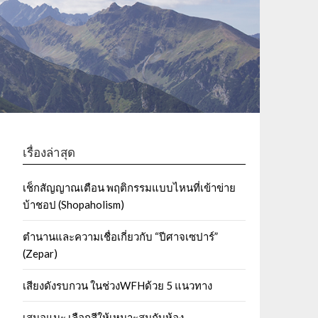
เรื่องล่าสุด
เช็กสัญญาณเตือน พฤติกรรมแบบไหนที่เข้าข่าย
บ้าชอป (Shopaholism)
ตำนานและความเชื่อเกี่ยวกับ “ปีศาจเซปาร์”
(Zepar)
เสียงดังรบกวน ในช่วงWFHด้วย 5 แนวทาง
เสนอแนะ เลือกสีให้เหมาะสมกับห้อง