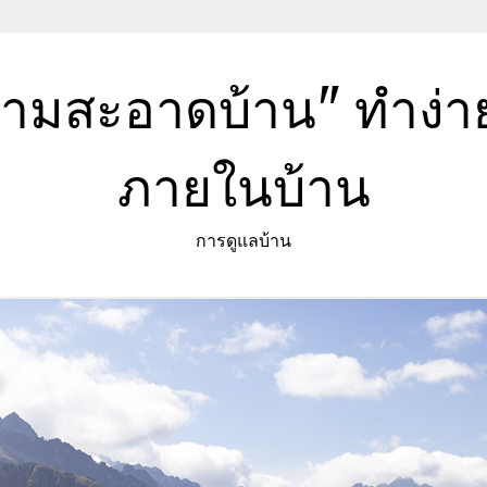
วามสะอาดบ้าน" ทำง่
ภายในบ้าน
การดูแลบ้าน