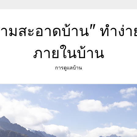
วามสะอาดบ้าน" ทำง่
ภายในบ้าน
การดูแลบ้าน