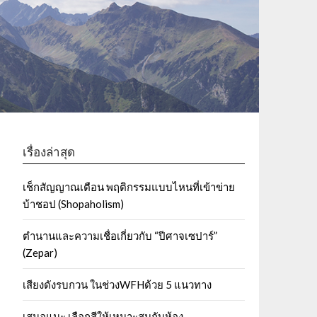
เรื่องล่าสุด
เช็กสัญญาณเตือน พฤติกรรมแบบไหนที่เข้าข่าย
บ้าชอป (Shopaholism)
ตำนานและความเชื่อเกี่ยวกับ “ปีศาจเซปาร์”
(Zepar)
เสียงดังรบกวน ในช่วงWFHด้วย 5 แนวทาง
เสนอแนะ เลือกสีให้เหมาะสมกับห้อง