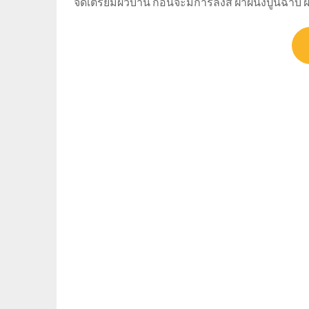
จัดเตรียมผิวบ้าน ก่อนจะมีการลงสี ฝาผนังปูนฉาบ