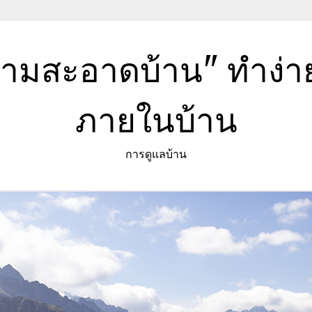
วามสะอาดบ้าน" ทำง่
ภายในบ้าน
การดูแลบ้าน