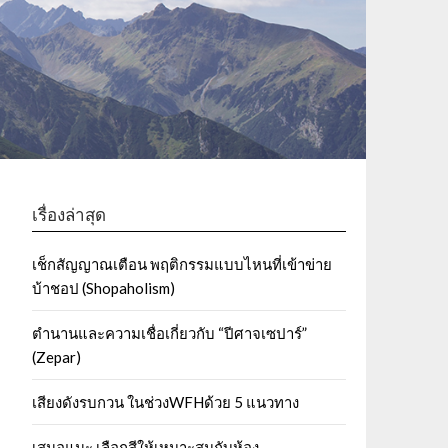
เรื่องล่าสุด
เช็กสัญญาณเตือน พฤติกรรมแบบไหนที่เข้าข่าย
บ้าชอป (Shopaholism)
ตำนานและความเชื่อเกี่ยวกับ “ปีศาจเซปาร์”
(Zepar)
เสียงดังรบกวน ในช่วงWFHด้วย 5 แนวทาง
เสนอแนะ เลือกสีให้เหมาะสมกับห้อง